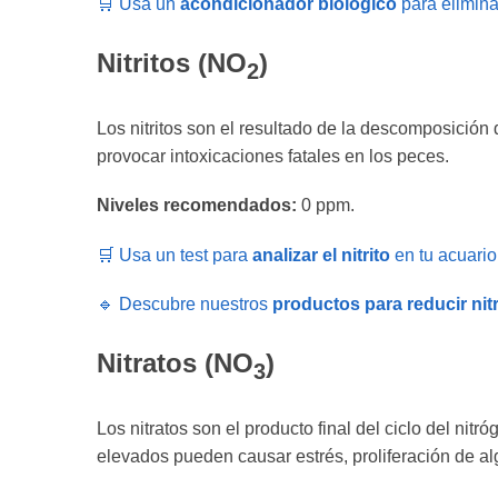
🛒 Usa un
acondicionador biológico
para elimina
Nitritos (NO
)
2
Los nitritos son el resultado de la descomposición
provocar intoxicaciones fatales en los peces.
Niveles recomendados:
0 ppm.
🛒 Usa un test para
analizar el nitrito
en tu acuario
🔹 Descubre nuestros
productos para reducir nitr
Nitratos (NO
)
3
Los nitratos son el producto final del ciclo del nit
elevados pueden causar estrés, proliferación de a