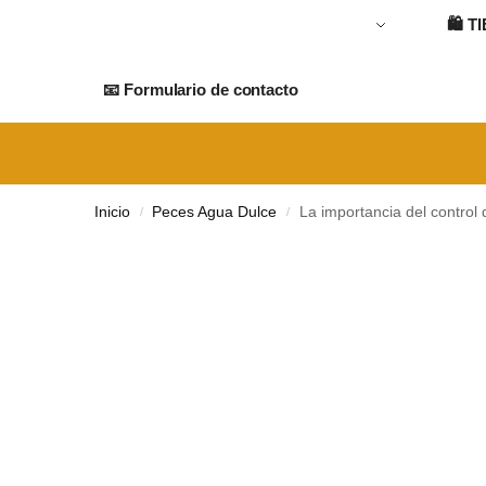
🛍️
T
📧 Formulario de contacto
Inicio
Peces Agua Dulce
La importancia del control 
/
/