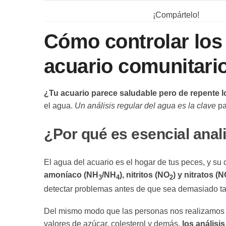
¡Compártelo!
Cómo controlar los 
acuario comunitario
¿Tu acuario parece saludable pero de repente
el agua.
Un análisis regular del agua es la clave
pa
¿Por qué es esencial anali
El agua del acuario es el hogar de tus peces, y s
amoníaco (NH
/NH
), nitritos (NO
) y nitratos (
3
4
2
detectar problemas antes de que sea demasiado ta
Del mismo modo que las personas nos realizamos an
valores de azúcar, colesterol y demás,
los análisi