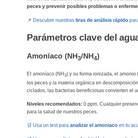
peces y prevenir posibles problemas o enferm
📌 Descubre nuestras
tiras de análisis rápido
para
Parámetros clave del agua
Amoníaco (NH
/NH
)
3
4
El amoníaco (NH
) y su forma ionizada, el amonio
3
los peces y la materia orgánica en descomposición
ciclados, las bacterias beneficiosas convierten el 
Niveles recomendados:
0 ppm. Cualquier presenc
para la salud de nuestros peces.
🛒 Usa un test para
analizar el amoniaco
en tu acu