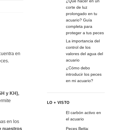
¿Qué hacer en un
corte de luz
prolongado en tu
acuario? Guía
completa para
proteger a tus peces
La importancia del
control de los
cuentra en
valores del agua del
acuario
eces.
¿Cómo debo
introducir los peces
en mi acuario?
GH y KH),
ermite
LO + VISTO
El carbón activo en
el acuario
as en los
Peces Betta:
e nuestros