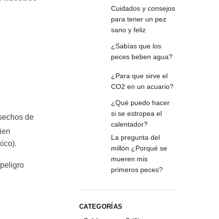
Cuidados y consejos
para tener un pez
sano y feliz
¿Sabías que los
peces beben agua?
¿Para que sirve el
CO2 en un acuario?
¿Qué puedo hacer
si se estropea el
esechos de
calentador?
ien
La pregunta del
ico).
millón ¿Porqué se
mueren mis
peligro
primeros peces?
CATEGORÍAS