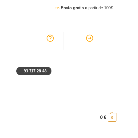
Envío gratis
a partir de 100€
go, lunes y festivos: Cerrado
Ayuda
Preguntas frecuentes
93 717 28 48
0
€
0