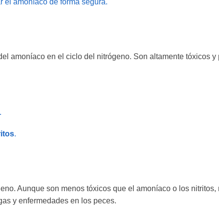
r el amoníaco de forma segura.
 del amoníaco en el ciclo del nitrógeno. Son altamente tóxicos 
.
itos
.
rógeno. Aunque son menos tóxicos que el amoníaco o los nitritos,
lgas y enfermedades en los peces.