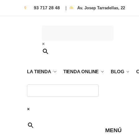
93 717 28 48
|
Av. Josep Tarradellas, 22
×
LA TIENDA
TIENDA ONLINE
BLOG
×
MENÚ