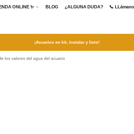
IENDA ONLINE
✨
BLOG
¿ALGUNA DUDA?
📞 LLámanos
¡Acuarios en kit, instalar y listo!
de los valores del agua del acuario