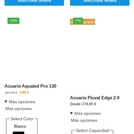
Seleccionar Modelo
Seleccionar Modelo
-20%
-7%
¡Envío gratis!
Acuario Aqualed Pro 130
249
€
311,25
€
Acuario Fluval Edge 2.0
Más opciones
Desde
278,85
€
Más opciones
Más opciones
Select Color
Más opciones
Blanco
Select Capacidad
Negro