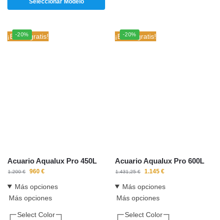
Seleccionar Modelo
-20%
-20%
¡Envío gratis!
¡Envío gratis!
Acuario Aqualux Pro 450L
Acuario Aqualux Pro 600L
960
€
1.145
€
1.200
€
1.431,25
€
Más opciones
Más opciones
Más opciones
Más opciones
Select Color
Select Color