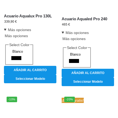
Acuario Aqualux Pro 130L
Acuario Aqualed Pro 240
339,90
€
465
€
Más opciones
Más opciones
Más opciones
Más opciones
Select Color
Select Color
Blanco
Blanco
Negro
Negro
AÑADIR AL CARRITO
AÑADIR AL CARRITO
Seleccionar Modelo
Seleccionar Modelo
-10%
-20%
¡Envío gratis!