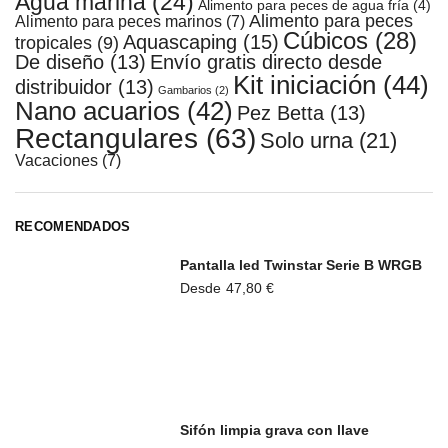
Agua marina
(24)
Alimento para peces de agua fría
(4)
Alimento para peces
Alimento para peces marinos
(7)
Cúbicos
(28)
Aquascaping
(15)
tropicales
(9)
De diseño
(13)
Envío gratis directo desde
Kit iniciación
(44)
distribuidor
(13)
Gambarios
(2)
Nano acuarios
(42)
Pez Betta
(13)
Rectangulares
(63)
Solo urna
(21)
Vacaciones
(7)
RECOMENDADOS
Pantalla led Twinstar Serie B WRGB
Desde
47,80
€
Sifón limpia grava con llave