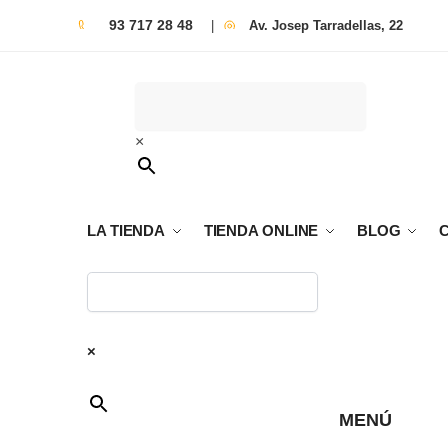
93 717 28 48
|
Av. Josep Tarradellas, 22
×
LA TIENDA
TIENDA ONLINE
BLOG
×
MENÚ