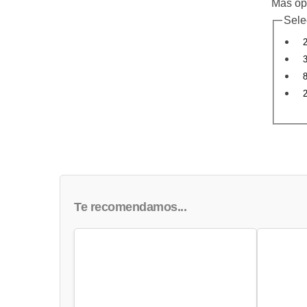
Más op
Sele
Te recomendamos...