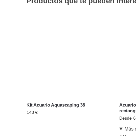
Productos que te pueden intere
Kit Acuario Aquascaping 38
Acuario
rectang
143
€
Desde
Más 