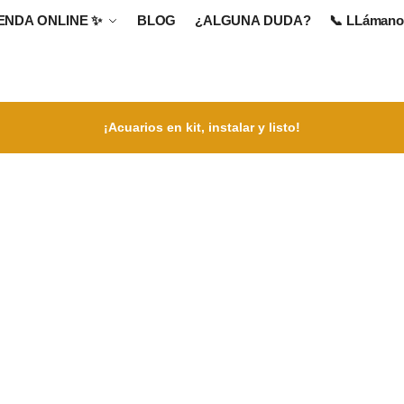
IENDA ONLINE
✨
BLOG
¿ALGUNA DUDA?
📞 LLámanos
¡Acuarios en kit, instalar y listo!