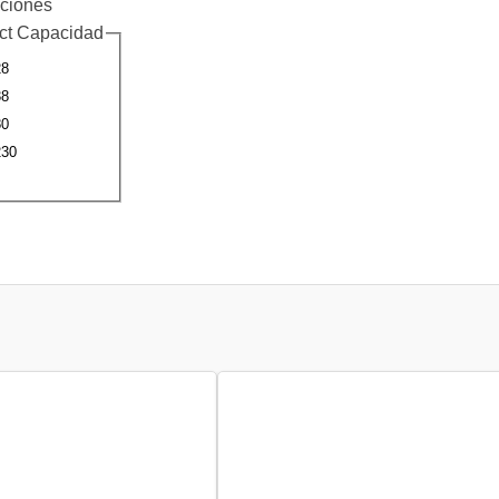
ciones
ct Capacidad
28
38
80
230