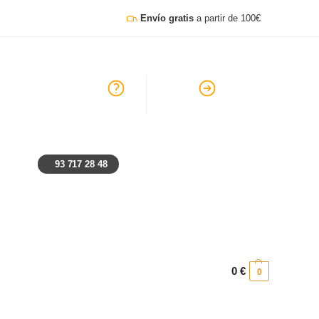
Envío gratis
a partir de 100€
go, lunes y festivos: Cerrado
Ayuda
Preguntas frecuentes
93 717 28 48
0
€
0