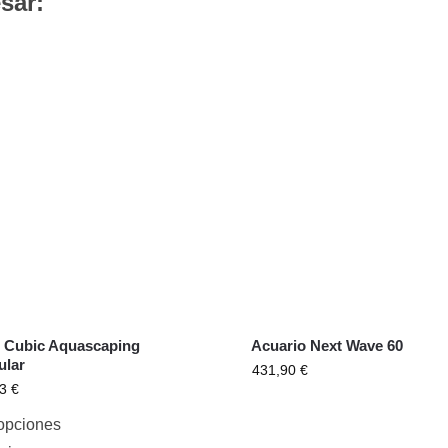
sar:
 Cubic Aquascaping
Acuario Next Wave 60
ular
431,90
€
63
€
opciones