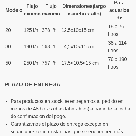
Para
Flujo
Flujo
Dimensiones(largo
Modelo
acuarios
mínimo
máximo
x ancho x alto)
de
18 a 76
20
125 l/h
378 l/h
12,5x10x15 cm
litros
38 a 114
30
190 l/h
568 l/h
14,5x10x15 cm
litros
76 a 190
50
250 l/h
757 l/h
17,5×10,5×15 cm
litros
PLAZO DE ENTREGA
Para productos en stock, te entregamos tu pedido en
menos de 48 horas (días laborables) a partir de la fecha
de confirmación del pago.
Garantizamos el plazo de entrega excepto en
situaciones o circunstancias que se encuentren más