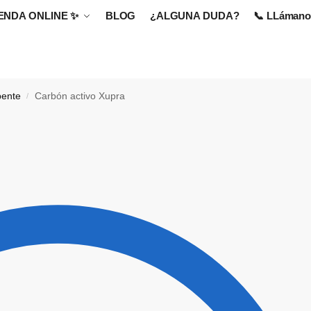
IENDA ONLINE
✨
BLOG
¿ALGUNA DUDA?
📞 LLámanos
bente
Carbón activo Xupra
/