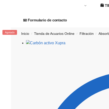
🛍️
T
📧 Formulario de contacto
Agotado
Inicio
Tienda de Acuarios Online
Filtración
Absor
/
/
/