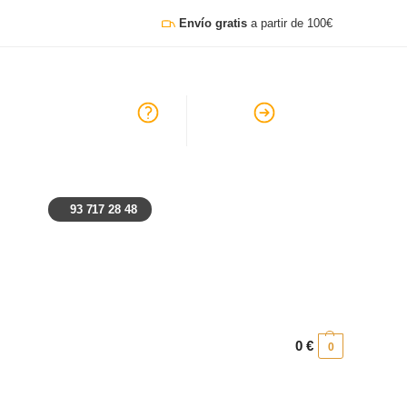
Envío gratis
a partir de 100€
go, lunes y festivos: Cerrado
Ayuda
Preguntas frecuentes
93 717 28 48
0
€
0