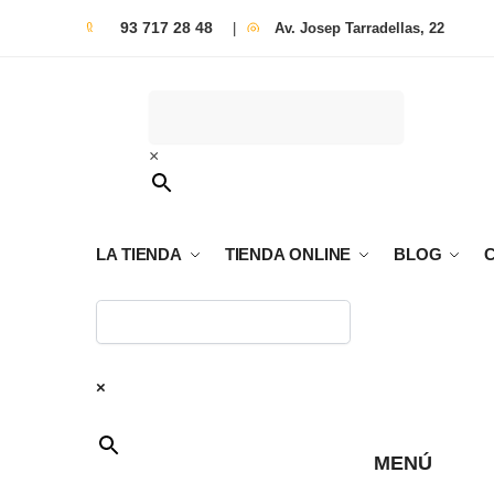
93 717 28 48
|
Av. Josep Tarradellas, 22
×
LA TIENDA
TIENDA ONLINE
BLOG
×
MENÚ