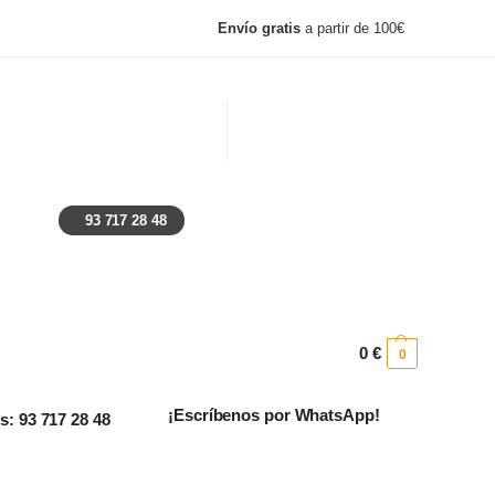
Envío gratis
a partir de 100€
, lunes y festivos: Cerrado
Ayuda
Preguntas frecuentes
93 717 28 48
0
€
0
¡Escríbenos por WhatsApp!
: 93 717 28 48