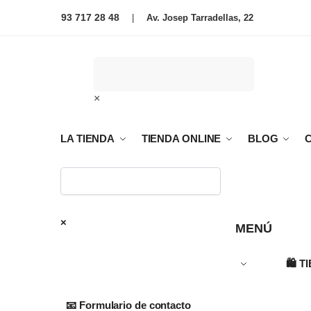
93 717 28 48
|
Av. Josep Tarradellas, 22
×
LA TIENDA
TIENDA ONLINE
BLOG
×
MENÚ
🛍️
T
📧 Formulario de contacto