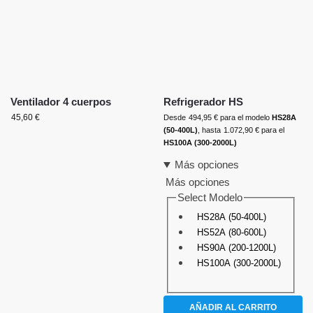
Ventilador 4 cuerpos
Refrigerador HS
45,60
€
Desde
494,95
€
para el modelo
HS28A
(50-400L)
, hasta
1.072,90
€
para el
HS100A (300-2000L)
Más opciones
Más opciones
Select Modelo
HS28A (50-400L)
HS52A (80-600L)
HS90A (200-1200L)
HS100A (300-2000L)
AÑADIR AL CARRITO