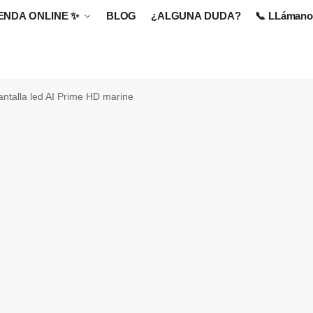
IENDA ONLINE
✨
BLOG
¿ALGUNA DUDA?
📞 LLámanos
antalla led AI Prime HD marine