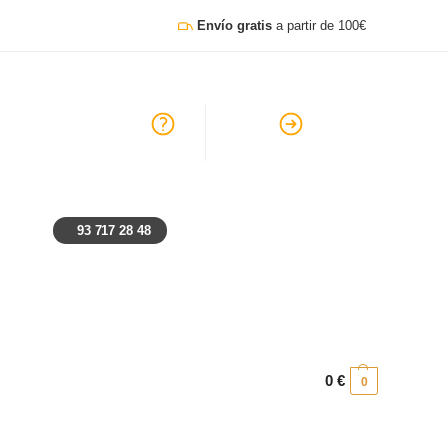
Envío gratis
a partir de 100€
go, lunes y festivos: Cerrado
Ayuda
Preguntas frecuentes
93 717 28 48
0
€
0