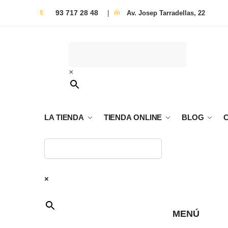
93 717 28 48
|
Av. Josep Tarradellas, 22
×
LA TIENDA
TIENDA ONLINE
BLOG
×
MENÚ