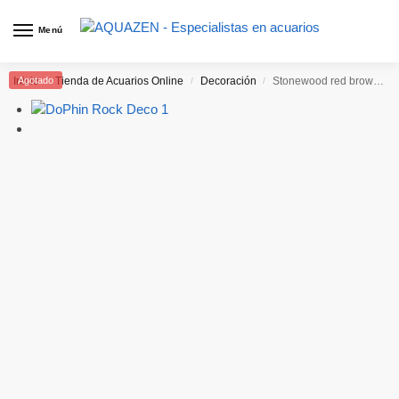
Menú
Inicio
Agotado
Tienda de Acuarios Online
Decoración
Stonewood red brown Rock 2
/
/
/