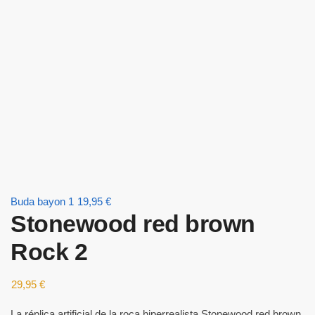
Buda bayon 1
19,95
€
Stonewood red brown
Rock 2
29,95
€
La réplica artificial de la roca hiperrealista Stonewood red brown