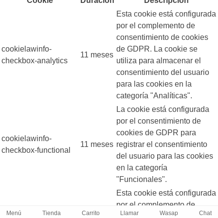
Cookie
Duración
Descripción
Esta cookie está configurada
por el complemento de
consentimiento de cookies
cookielawinfo-
de GDPR. La cookie se
11 meses
checkbox-analytics
utiliza para almacenar el
consentimiento del usuario
para las cookies en la
categoría "Analíticas".
La cookie está configurada
por el consentimiento de
cookies de GDPR para
cookielawinfo-
11 meses
registrar el consentimiento
checkbox-functional
del usuario para las cookies
en la categoría
"Funcionales".
Esta cookie está configurada
por el complemento de
Menú
Tienda
Carrito
Llamar
Wasap
Chat
consentimiento de cookies