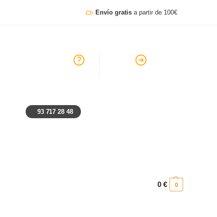
Envío gratis
a partir de 100€
go, lunes y festivos: Cerrado
Ayuda
Preguntas frecuentes
93 717 28 48
0
€
0