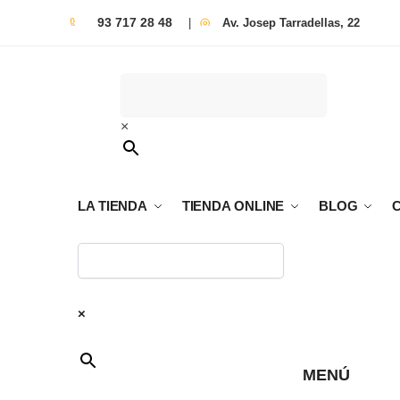
93 717 28 48
|
Av. Josep Tarradellas, 22
×
LA TIENDA
TIENDA ONLINE
BLOG
×
MENÚ