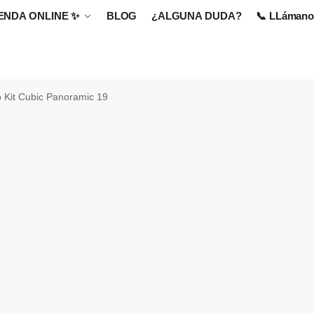
IENDA ONLINE
✨
BLOG
¿ALGUNA DUDA?
📞 LLámanos
o Kit Cubic Panoramic 19