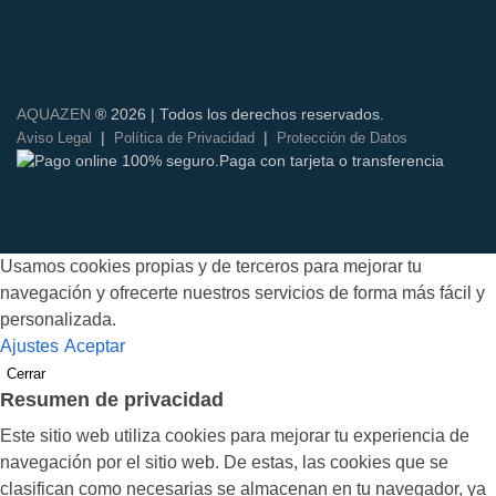
AQUAZEN
® 2026 | Todos los derechos reservados.
|
|
Aviso Legal
Política de Privacidad
Protección de Datos
Usamos cookies propias y de terceros para mejorar tu
navegación y ofrecerte nuestros servicios de forma más fácil y
personalizada.
Ajustes
Aceptar
Cerrar
Resumen de privacidad
Este sitio web utiliza cookies para mejorar tu experiencia de
navegación por el sitio web. De estas, las cookies que se
clasifican como necesarias se almacenan en tu navegador, ya