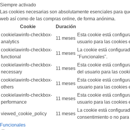
Siempre activado
Las cookies necesarias son absolutamente esenciales para que e
web así como de las compras online, de forma anónima.
Cookie
Duración
cookielawinfo-checkbox-
Esta cookie está configu
11 meses
analytics
usuario para las cookies e
cookielawinfo-checkbox-
La cookie está configurad
11 meses
functional
"Funcionales".
cookielawinfo-checkbox-
Esta cookie está configu
11 meses
necessary
del usuario para las cook
cookielawinfo-checkbox-
Esta cookie está configu
11 meses
others
usuario para las cookies e
cookielawinfo-checkbox-
Esta cookie está configu
11 meses
performance
usuario para las cookies 
La cookie está configura
viewed_cookie_policy
11 meses
consentimiento o no para
Funcionales