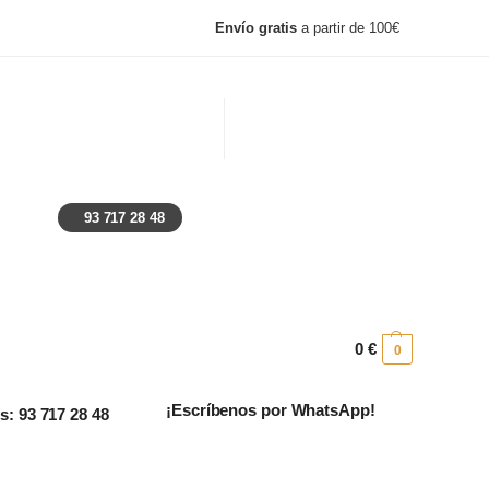
Envío gratis
a partir de 100€
, lunes y festivos: Cerrado
Ayuda
Preguntas frecuentes
93 717 28 48
0
€
0
¡Escríbenos por WhatsApp!
: 93 717 28 48