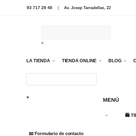
93 717 28 48
|
Av. Josep Tarradellas, 22
×
LA TIENDA
TIENDA ONLINE
BLOG
×
MENÚ
🛍️
T
📧 Formulario de contacto