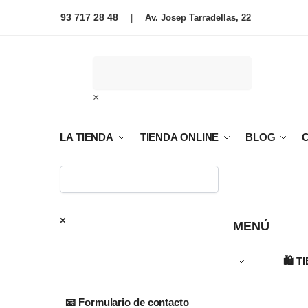
93 717 28 48
|
Av. Josep Tarradellas, 22
×
LA TIENDA
TIENDA ONLINE
BLOG
×
MENÚ
🛍️
T
📧 Formulario de contacto