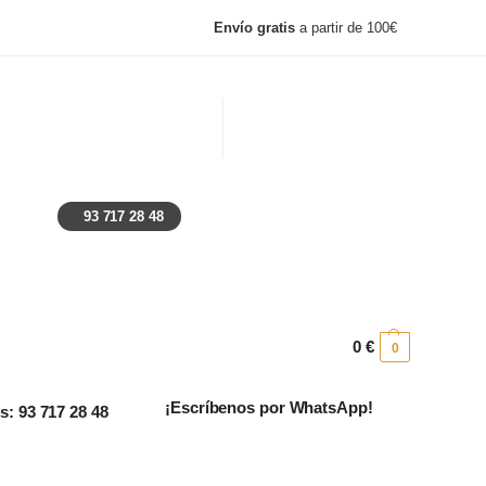
Envío gratis
a partir de 100€
, lunes y festivos: Cerrado
Ayuda
Preguntas frecuentes
93 717 28 48
0
€
0
¡Escríbenos por WhatsApp!
: 93 717 28 48