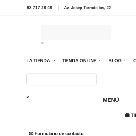
93 717 28 48
|
Av. Josep Tarradellas, 22
×
LA TIENDA
TIENDA ONLINE
BLOG
×
MENÚ
🛍️
T
📧 Formulario de contacto