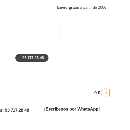
Envío gratis
a partir de 100€
, lunes y festivos: Cerrado
Ayuda
Preguntas frecuentes
93 717 28 48
0
€
0
¡Escríbenos por WhatsApp!
: 93 717 28 48